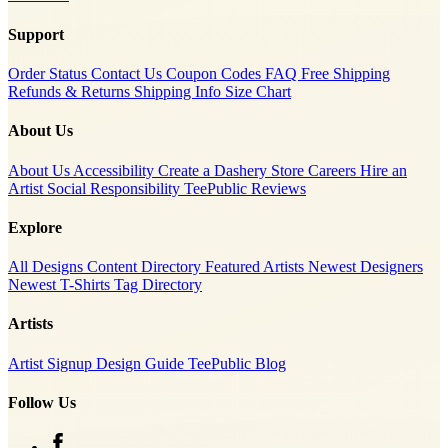
Support
Order Status
Contact Us
Coupon Codes
FAQ
Free Shipping
Refunds & Returns
Shipping Info
Size Chart
About Us
About Us
Accessibility
Create a Dashery Store
Careers
Hire an
Artist
Social Responsibility
TeePublic Reviews
Explore
All Designs
Content Directory
Featured Artists
Newest Designers
Newest T-Shirts
Tag Directory
Artists
Artist Signup
Design Guide
TeePublic Blog
Follow Us