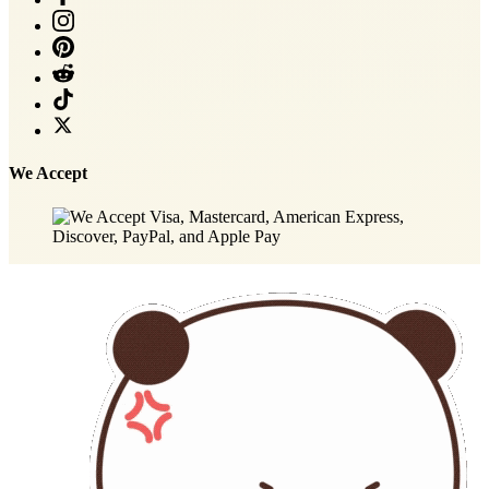
We Accept