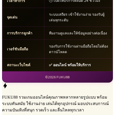
🕒 เปิดให้บริการตลอด 24 ชั่วโมง
เวลาทำการ
ระบบเสถียร เข้าใช้งานง่าย รองรับผู้
จุดเด่น
เล่นทุกระดับ
การบริการลูกค้า
ทีมงานดูแลและให้ข้อมูลอย่างต่อเนื่อง
รองรับการใช้งานผ่านมือถือโดยไม่ต้อง
เวอร์ชันมือถือ
ดาวน์โหลด
สถานะเว็บไซต์
✅ ออนไลน์ พร้อมให้บริการ
©2026 FUKU88
FUKU88 รวมเกมออนไลน์คุณภาพหลากหลายรูปแบบ พร้อม
ระบบทันสมัย ใช้งานง่าย เล่นได้ทุกอุปกรณ์ มอบประสบการณ์
ความบันเทิงที่สนุก รวดเร็ว และลื่นไหลทุกเวลา