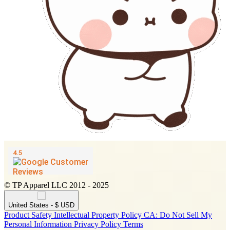
© TP Apparel LLC 2012 - 2025
United States - $ USD
Product Safety
Intellectual Property Policy
CA: Do Not Sell My
Personal Information
Privacy Policy
Terms