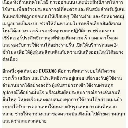
เนื่อง ทั้งด้านเทคโนโลยี การออกแบบ และประสิทธิภาพในการ
ใช้งาน เพื่อสร้างประสบการณ์ที่สะดวกและทันสมัยสำหรับผู้เล่น
อินเทอร์เฟซถูกออกแบบให้เรียบหรู ใช้งานง่าย และจัดหมวดหมู่
เมนูอย่างเป็นระบบ ช่วยให้ค้นหาเกมโปรดหรือเลือกสัมผัสเกม
ใหม่ได้อย่างรวดเร็ว รองรับทุกระบบปฏิบัติการ พร้อมระบบ
เซิร์ฟเวอร์ประสิทธิภาพสูงที่ช่วยเพิ่มความเร็ว ลดเวลาโหลด
และรองรับการใช้งานได้อย่างราบรื่น เปิดให้บริการตลอด 24
ชั่วโมง เพื่อให้ผู้เล่นเพลิดเพลินกับความบันเทิงออนไลน์ได้อย่าง
ต่อเนื่อง
อีกหนึ่งจุดเด่นของ
FUKU88
คือการพัฒนาระบบให้มีความ
รวดเร็ว เสถียร และมีประสิทธิภาพอยู่เสมอ เพื่อรองรับผู้ใช้งาน
จำนวนมากได้อย่างลงตัว ผู้เล่นสามารถเข้าใช้งานผ่านทุก
อุปกรณ์ได้อย่างมั่นใจ พร้อมสัมผัสประสบการณ์การเล่นเกมที่
ลื่นไหล โหลดเร็ว และตอบสนองทุกการใช้งานได้อย่างแม่นยำ
ระบบได้รับการออกแบบให้เหมาะกับรูปแบบการเล่นที่หลาก
หลาย ช่วยให้ทุกช่วงเวลาของความบันเทิงเต็มไปด้วยความสนุก
และความสะดวกสบาย